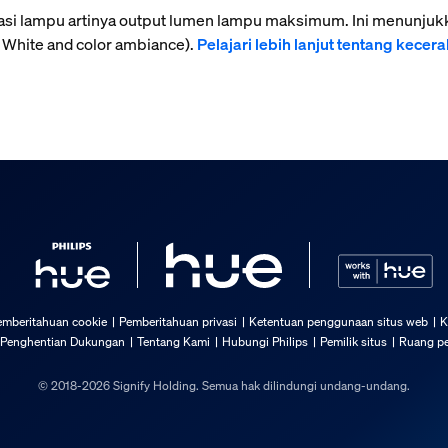
ikasi lampu artinya output lumen lampu maksimum. Ini menunju
 White and color ambiance).
Pelajari lebih lanjut tentang kecer
emberitahuan cookie
Pemberitahuan privasi
Ketentuan penggunaan situs web
K
 Penghentian Dukungan
Tentang Kami
Hubungi Philips
Pemilik situs
Ruang pe
© 2018-2026 Signify Holding. Semua hak dilindungi undang-undang.