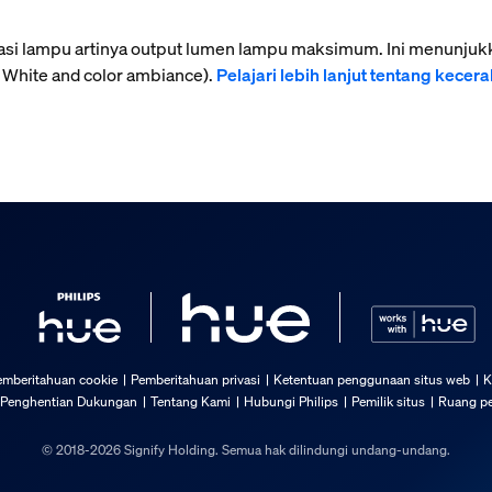
ikasi lampu artinya output lumen lampu maksimum. Ini menunju
 White and color ambiance).
Pelajari lebih lanjut tentang kecer
emberitahuan cookie
Pemberitahuan privasi
Ketentuan penggunaan situs web
K
 Penghentian Dukungan
Tentang Kami
Hubungi Philips
Pemilik situs
Ruang pe
© 2018-2026 Signify Holding. Semua hak dilindungi undang-undang.