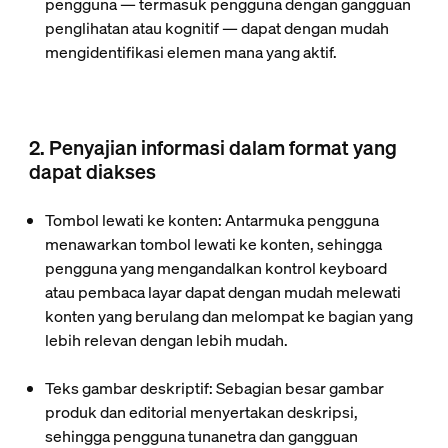
pengguna — termasuk pengguna dengan gangguan
penglihatan atau kognitif — dapat dengan mudah
mengidentifikasi elemen mana yang aktif.
2. Penyajian informasi dalam format yang
dapat diakses
Tombol lewati ke konten
: Antarmuka pengguna
menawarkan tombol lewati ke konten, sehingga
pengguna yang mengandalkan kontrol keyboard
atau pembaca layar dapat dengan mudah melewati
konten yang berulang dan melompat ke bagian yang
lebih relevan dengan lebih mudah.
Teks gambar deskriptif
: Sebagian besar gambar
produk dan editorial menyertakan deskripsi,
sehingga pengguna tunanetra dan gangguan