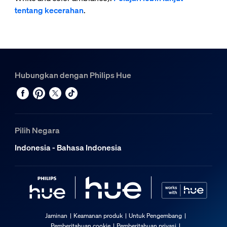
tentang kecerahan
.
Hubungkan dengan Philips Hue
Pilih Negara
Indonesia - Bahasa Indonesia
Jaminan
Keamanan produk
Untuk Pengembang
Pemberitahuan cookie
Pemberitahuan privasi