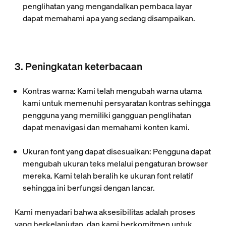
penglihatan yang mengandalkan pembaca layar
dapat memahami apa yang sedang disampaikan.
3. Peningkatan keterbacaan
Kontras warna
: Kami telah mengubah warna utama
kami untuk memenuhi persyaratan kontras sehingga
pengguna yang memiliki gangguan penglihatan
dapat menavigasi dan memahami konten kami.
Ukuran font yang dapat disesuaikan
: Pengguna dapat
mengubah ukuran teks melalui pengaturan browser
mereka. Kami telah beralih ke ukuran font relatif
sehingga ini berfungsi dengan lancar.
Kami menyadari bahwa aksesibilitas adalah proses
yang berkelanjutan, dan kami berkomitmen untuk