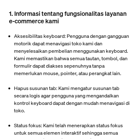
1. Informasi tentang fungsionalitas layanan
e-commerce kami
Aksesibilitas keyboard:
Pengguna dengan gangguan
motorik dapat menavigasi toko kami dan
menyelesaikan pembelian menggunakan keyboard.
Kami memastikan bahwa semua tautan, tombol, dan
formulir dapat diakses sepenuhnya tanpa
memerlukan mouse, pointer, atau perangkat lain.
Hapus susunan tab
: Kami mengatur susunan tab
secara logis agar pengguna yang mengandalkan
kontrol keyboard dapat dengan mudah menavigasi di
toko.
Status fokus
: Kami telah menerapkan status fokus
untuk semua elemen interaktif sehingga semua