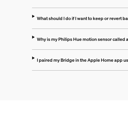
What should I do if I want to keep or revert
Why is my Philips Hue motion sensor called
I paired my Bridge in the Apple Home app us