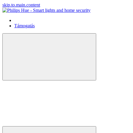
skip.to.main.content
Támogatás