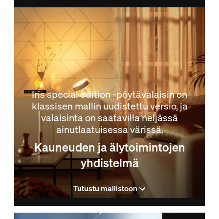
Iris special edition -pöytävalaisin on
klassisen mallin uudistettu versio, ja
valaisinta on saatavilla neljässä
ainutlaatuisessa värissä.
Kauneuden ja älytoimintojen
yhdistelmä
Tutustu mallistoon