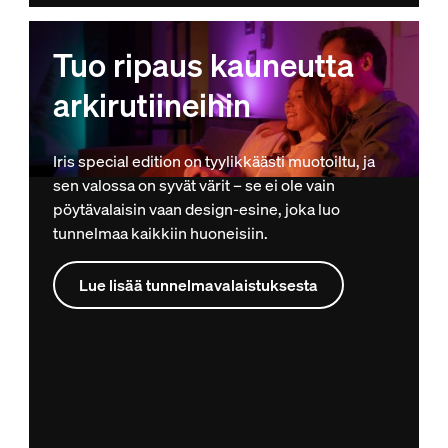
Tuo ripaus kauneutta
arkirutiineihin
Iris special edition on tyylikkäästi muotoiltu, ja
sen valossa on syvät värit – se ei ole vain
pöytävalaisin vaan design-esine, joka luo
tunnelmaa kaikkiin huoneisiin.
Lue lisää tunnelmavalaistuksesta