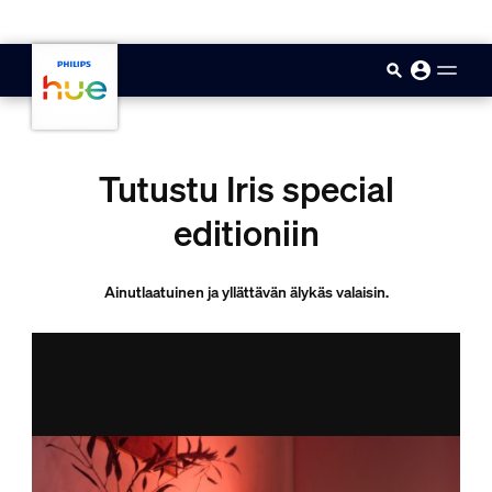
skip.to.main.content
Tutustu Iris special
editioniin
Ainutlaatuinen ja yllättävän älykäs valaisin.