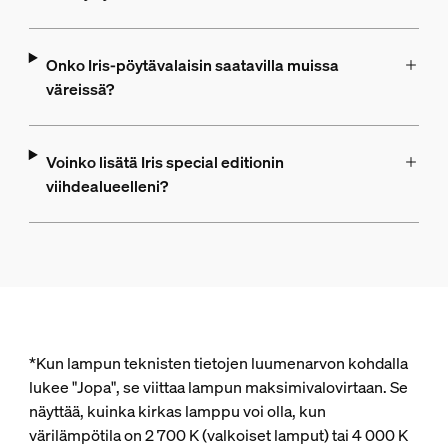
Onko Iris-pöytävalaisin saatavilla muissa
väreissä?
Voinko lisätä Iris special editionin
viihdealueelleni?
*Kun lampun teknisten tietojen luumenarvon kohdalla
lukee "Jopa", se viittaa lampun maksimivalovirtaan. Se
näyttää, kuinka kirkas lamppu voi olla, kun
värilämpötila on 2 700 K (valkoiset lamput) tai 4 000 K