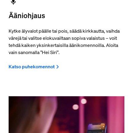
Ääniohjaus
Kytke älyvalot päälle tai pois, säädä kirkkautta, vaihda
värejä tai valitse elokuvailtaan sopiva valaistus – voit
tehdä kaiken yksinkertaisilla äänikomennoilla. Aloita
vain sanomalla "Hei Siri".
Katso puhekomennot