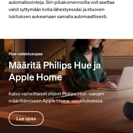
automatisointeja. Siri-pikakomennoilla voit asettaa
valot syttymään kotia lähestyessäsi ja etuoven
lukituksen aukeamaan samalla automaattisesti.
Hue-valaistusopas
Määritä Philips Hue ja
Apple Home
Katso vaiheittaiset ohjeet Philips Hue -valojen
määrittämiseen Apple Home -sovelluksessa.
Lue opas