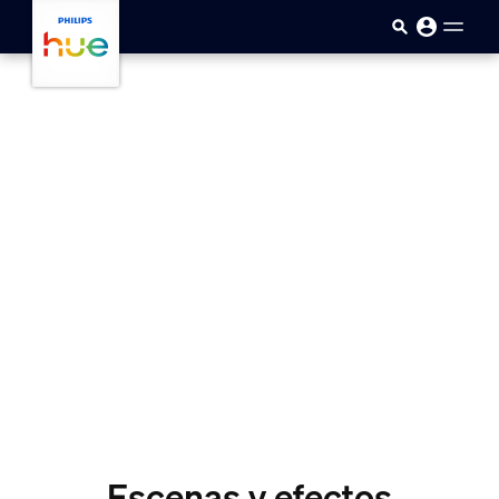
skip.to.main.content
Escenas y efectos