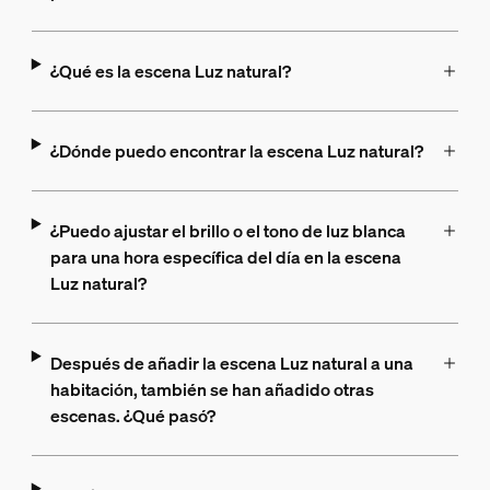
¿Qué es la escena Luz natural?
¿Dónde puedo encontrar la escena Luz natural?
¿Puedo ajustar el brillo o el tono de luz blanca
para una hora específica del día en la escena
Luz natural?
Después de añadir la escena Luz natural a una
habitación, también se han añadido otras
escenas. ¿Qué pasó?