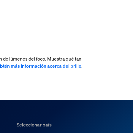
n de lúmenes del foco. Muestra qué tan
btén más información acerca del brillo
.
Seleccionar país