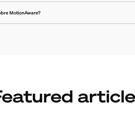
obre MotionAware?
eatured articl