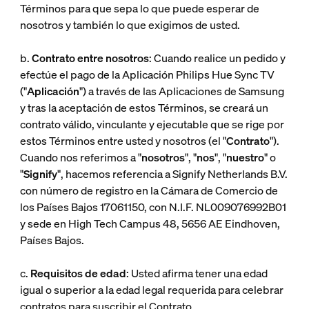
Términos para que sepa lo que puede esperar de
nosotros y también lo que exigimos de usted.
b.
Contrato entre nosotros
: Cuando realice un pedido y
efectúe el pago de la Aplicación Philips Hue Sync TV
("
Aplicación
") a través de las Aplicaciones de Samsung
y tras la aceptación de estos Términos, se creará un
contrato válido, vinculante y ejecutable que se rige por
estos Términos entre usted y nosotros (el "
Contrato
").
Cuando nos referimos a "
nosotros
", "
nos
", "
nuestro
" o
"
Signify
", hacemos referencia a Signify Netherlands B.V.
con número de registro en la Cámara de Comercio de
los Países Bajos 17061150, con N.I.F. NL009076992B01
y sede en High Tech Campus 48, 5656 AE Eindhoven,
Países Bajos.
c.
Requisitos de edad
: Usted afirma tener una edad
igual o superior a la edad legal requerida para celebrar
contratos para suscribir el Contrato.