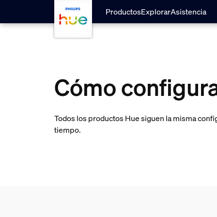
skip.to.main.content
Productos
Explorar
Asistencia
Cómo configura
Todos los productos Hue siguen la misma config
tiempo.