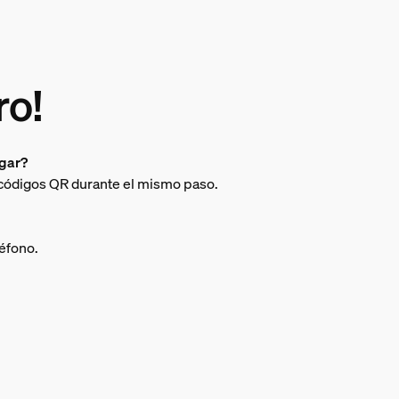
ro!
egar?
 códigos QR durante el mismo paso.
léfono.