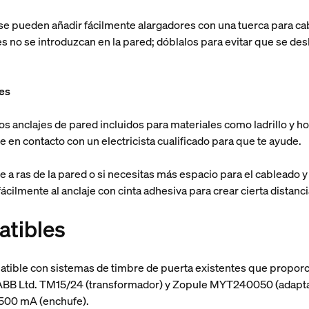
 se pueden añadir fácilmente alargadores con una tuerca para cab
s no se introduzcan en la pared; dóblalos para evitar que se de
res
a los anclajes de pared incluidos para materiales como ladrillo y
e en contacto con un electricista cualificado para que te ayude.
bre a ras de la pared o si necesitas más espacio para el cableado
fácilmente al anclaje con cinta adhesiva para crear cierta distancia
tibles
patible con sistemas de timbre de puerta existentes que propor
ABB Ltd. TM15/24 (transformador) y Zopule MYT240050 (adaptad
 500 mA (enchufe).