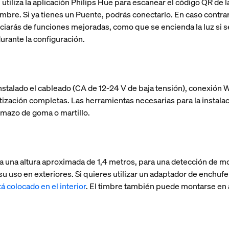
utiliza la aplicación Philips Hue para escanear el código QR de l
timbre. Si ya tienes un Puente, podrás conectarlo. En caso contra
iciarás de funciones mejoradas, como que se encienda la luz si
durante la configuración.
nstalado el cableado (CA de 12-24 V de baja tensión), conexión 
zación completas. Las herramientas necesarias para la instalació
n mazo de goma o martillo.
 a una altura aproximada de 1,4 metros, para una detección de m
su uso en exteriores. Si quieres utilizar un adaptador de enchuf
á colocado en el interior
. El timbre también puede montarse en á