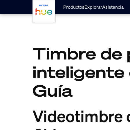
skip.to.main.content
Productos
Explorar
Asistencia
Timbre de 
inteligente
Guía
Videotimbre 