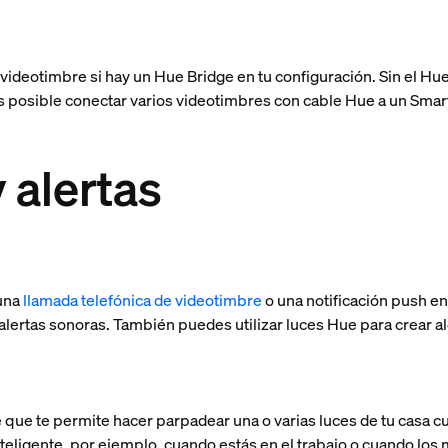
ideotimbre si hay un Hue Bridge en tu configuración. Sin el Hu
es posible conectar varios videotimbres con cable Hue a un Smar
 alertas
 una
llamada telefónica de videotimbre
o una notificación push en 
lertas sonoras. También puedes utilizar luces Hue para crear ale
 que te permite hacer parpadear una o varias luces de tu casa cu
nteligente, por ejemplo, cuando estás en el trabajo o cuando lo