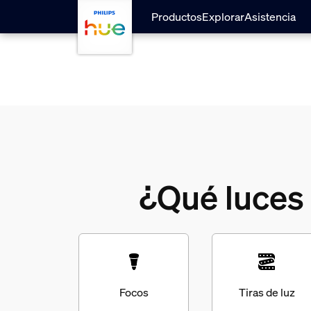
skip.to.main.content
Productos
Explorar
Asistencia
¿Qué luces 
Focos
Tiras de luz