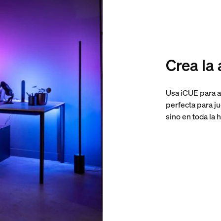
Crea la
Usa iCUE para a
perfecta para j
sino en toda la 