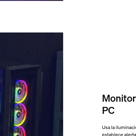
Monitor
PC
Usa la iluminaci
establece alerta