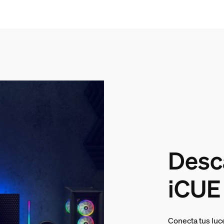
Desc
iCUE
Conecta tus lu