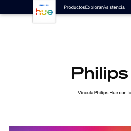
skip.to.main.content
Productos
Explorar
Asistencia
Philip
Vincula Philips Hue con lo