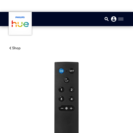
skip.to.main.content
Shop