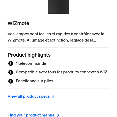
WiZmote
Vos lampes sont faciles et rapides à contrôler avec la
WiZmote. Allumage et extinction, réglage de la
luminosité, choix du mode veilleuse ou d'un de vos
4 scénarios d'éclairage préférés : il vous suffit
Product highlights
simplement d'appuyer sur un bouton. La WiZmote est
1 télécommande
compatible avec tous les produits connectés WiZ, et
peut contrôler toutes les lampes d'une pièce. Sa portée
Compatible avec tous les produits connectés WiZ
de 15 mètres est impressionnante et elle fonctionne
Fonctionne sur piles
même sans Wi-Fi.
View all product specs
Find your product manual