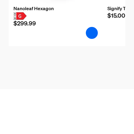
Nanoleaf Hexagon
Signify Test
$15.00
$299.99