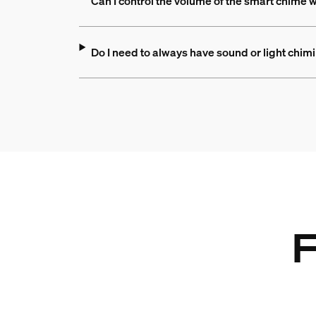
Can I control the volume of the smart chime 
Do I need to always have sound or light chi
F