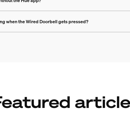
without the Hue app?
ming when the Wired Doorbell gets pressed?
eatured articl