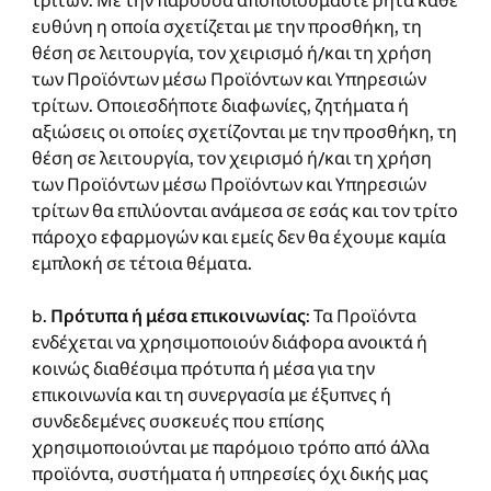
τρίτων. Με την παρούσα αποποιούμαστε ρητά κάθε
ευθύνη η οποία σχετίζεται με την προσθήκη, τη
θέση σε λειτουργία, τον χειρισμό ή/και τη χρήση
των Προϊόντων μέσω Προϊόντων και Υπηρεσιών
τρίτων. Οποιεσδήποτε διαφωνίες, ζητήματα ή
αξιώσεις οι οποίες σχετίζονται με την προσθήκη, τη
θέση σε λειτουργία, τον χειρισμό ή/και τη χρήση
των Προϊόντων μέσω Προϊόντων και Υπηρεσιών
τρίτων θα επιλύονται ανάμεσα σε εσάς και τον τρίτο
πάροχο εφαρμογών και εμείς δεν θα έχουμε καμία
εμπλοκή σε τέτοια θέματα.
b.
Πρότυπα ή μέσα επικοινωνίας
: Τα Προϊόντα
ενδέχεται να χρησιμοποιούν διάφορα ανοικτά ή
κοινώς διαθέσιμα πρότυπα ή μέσα για την
επικοινωνία και τη συνεργασία με έξυπνες ή
συνδεδεμένες συσκευές που επίσης
χρησιμοποιούνται με παρόμοιο τρόπο από άλλα
προϊόντα, συστήματα ή υπηρεσίες όχι δικής μας