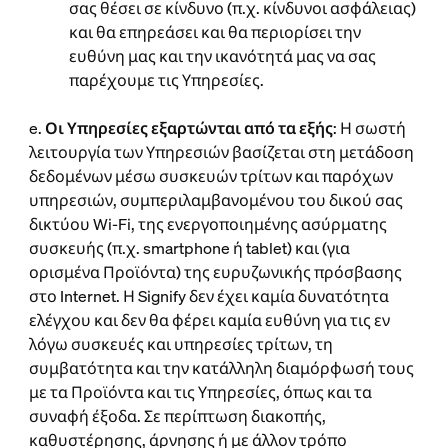
σας θέσει σε κίνδυνο (π.χ. κίνδυνοι ασφάλειας)
και θα επηρεάσει και θα περιορίσει την
ευθύνη μας και την ικανότητά μας να σας
παρέχουμε τις Υπηρεσίες.
e.
Οι Υπηρεσίες εξαρτώνται από τα εξής
: Η σωστή
λειτουργία των Υπηρεσιών βασίζεται στη μετάδοση
δεδομένων μέσω συσκευών τρίτων και παρόχων
υπηρεσιών, συμπεριλαμβανομένου του δικού σας
δικτύου Wi-Fi, της ενεργοποιημένης ασύρματης
συσκευής (π.χ. smartphone ή tablet) και (για
ορισμένα Προϊόντα) της ευρυζωνικής πρόσβασης
στο Internet. Η Signify δεν έχει καμία δυνατότητα
ελέγχου και δεν θα φέρει καμία ευθύνη για τις εν
λόγω συσκευές και υπηρεσίες τρίτων, τη
συμβατότητα και την κατάλληλη διαμόρφωσή τους
με τα Προϊόντα και τις Υπηρεσίες, όπως και τα
συναφή έξοδα. Σε περίπτωση διακοπής,
καθυστέρησης, άρνησης ή με άλλον τρόπο