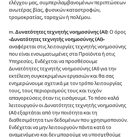
ελέγχου μας, συμπεριλαμβανομένων περιπτώσεων
ανωτέρας βίας, φυσικών καταστροφών,
τρομοκρατίας, ταραχών ή πολέμου.
m.
Δυνατότητες τεχνητής νοημοσύνης (AI)
: Ο όρος
«
Δυνατότητες τεχνητής νοημοσύνης (AI)
»
αναφέρεται στις λειτουργίες τεχνητής νοημοσύνης
που είναι ενσωματωμένες στα Προϊόντα ή στις
Υπηρεσίες. Ενδέχεται να προσθέσουμε
Δυνατότητες τεχνητής νοημοσύνης (AI) για την
εκτέλεση συγκεκριμένων εργασιών και θα σας
ενημερώνουμε σχετικά με τον τρόπο λειτουργίας
τους, τους περιορισμούς τους και τυχόν
απαγορεύσεις όταν τις εισάγουμε. Το πόσο καλά
λειτουργούν οι Δυνατότητες τεχνητής νοημοσύνης
(AI) εξαρτάται από την ποιότητα και τη
διαθεσιμότητα των δεδομένων που χρησιμοποιούν.
Ενδέχεται να μην λειτουργούν πάντα κατά το
αναμενόμενο και δεν μπορούμε να υποσχεθούμε