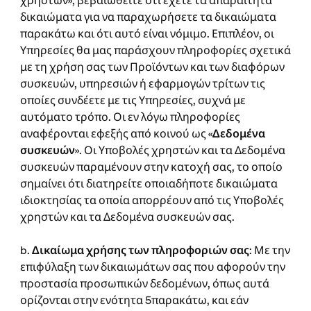
χρηστών», βεβαιωθείτε ότι έχετε τα απαραίτητα
δικαιώματα για να παραχωρήσετε τα δικαιώματα
παρακάτω και ότι αυτό είναι νόμιμο. Επιπλέον, οι
Υπηρεσίες θα μας παράσχουν πληροφορίες σχετικά
με τη χρήση σας των Προϊόντων και των διαφόρων
συσκευών, υπηρεσιών ή εφαρμογών τρίτων τις
οποίες συνδέετε με τις Υπηρεσίες, συχνά με
αυτόματο τρόπο. Οι εν λόγω πληροφορίες
αναφέρονται εφεξής από κοινού ως «
Δεδομένα
συσκευών
». Οι Υποβολές χρηστών και τα Δεδομένα
συσκευών παραμένουν στην κατοχή σας, το οποίο
σημαίνει ότι διατηρείτε οποιαδήποτε δικαιώματα
ιδιοκτησίας τα οποία απορρέουν από τις Υποβολές
χρηστών και τα Δεδομένα συσκευών σας.
b.
Δικαίωμα χρήσης των πληροφοριών σας
: Με την
επιφύλαξη των δικαιωμάτων σας που αφορούν την
προστασία προσωπικών δεδομένων, όπως αυτά
ορίζονται στην ενότητα 5παρακάτω, και εάν