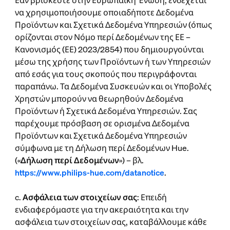
Εάν βρίσκεστε στην Ευρωπαϊκή Ένωση, ενδέχεται
να χρησιμοποιήσουμε οποιαδήποτε Δεδομένα
Προϊόντων και Σχετικά Δεδομένα Υπηρεσιών (όπως
ορίζονται στον Νόμο περί Δεδομένων της ΕΕ –
Κανονισμός (ΕΕ) 2023/2854) που δημιουργούνται
μέσω της χρήσης των Προϊόντων ή των Υπηρεσιών
από εσάς για τους σκοπούς που περιγράφονται
παραπάνω. Τα Δεδομένα Συσκευών και οι Υποβολές
Χρηστών μπορούν να θεωρηθούν Δεδομένα
Προϊόντων ή Σχετικά Δεδομένα Υπηρεσιών. Σας
παρέχουμε πρόσβαση σε ορισμένα Δεδομένα
Προϊόντων και Σχετικά Δεδομένα Υπηρεσιών
σύμφωνα με τη Δήλωση περί Δεδομένων Hue.
(«
Δήλωση περί Δεδομένων
») – βλ.
https://www.philips-hue.com/datanotice
.
c.
Ασφάλεια των στοιχείων σας
: Επειδή
ενδιαφερόμαστε για την ακεραιότητα και την
ασφάλεια των στοιχείων σας, καταβάλλουμε κάθε