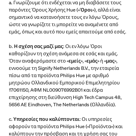
a. Γνωρίζουμε ότι ενδέχεται να μη διαβάσετε τους
παρόντες Όρους Χρήσης Hue («
Όροι
»), αλλά είναι
σημαντικό να κατανοήσετε τους εν λόγω Όρους,
ώστε να γνωρίζετε τι μπορείτε να αναμένετε από
εμάς, όπως και αυτό που εμείς απαιτούμε από εσάς.
b.
Η σχέση σας μαζί μας
: Οι εν λόγω Όροι
καθορίζουν τη σχέση ανάμεσα σε εσάς και εμάς.
Όταν αναφερόμαστε στο «
εμείς
», «
εμάς
» ή «
μας
»,
εννοούμε τη Signify Netherlands B.V., την εταιρεία
πίσω από τα προϊόντα Philips Hue με αριθμό
μητρώου Ολλανδικού Εμπορικού Επιμελητηρίου
17061150, ΑΦΜ NL009076992B01 και έδρα
επιχείρησης στη διεύθυνση High Tech Campus 48,
5656 AE Eindhoven, The Netherlands (Ολλανδία).
c.
Υπηρεσίες που καλύπτονται
: Οι υπηρεσίες
αφορούν τα προϊόντα Philips Hue («Προϊόντα») και
καλύπτουν την πρόσβαση και τη χρήση σας του