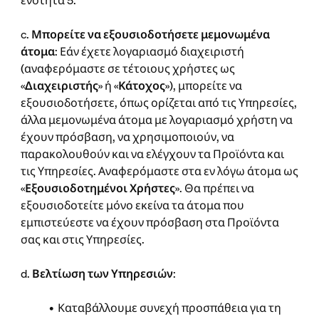
ενότητα 5.
c.
Μπορείτε να εξουσιοδοτήσετε μεμονωμένα
άτομα
: Εάν έχετε λογαριασμό διαχειριστή
(αναφερόμαστε σε τέτοιους χρήστες ως
«
Διαχειριστής
» ή «
Κάτοχος
»), μπορείτε να
εξουσιοδοτήσετε, όπως ορίζεται από τις Υπηρεσίες,
άλλα μεμονωμένα άτομα με λογαριασμό χρήστη να
έχουν πρόσβαση, να χρησιμοποιούν, να
παρακολουθούν και να ελέγχουν τα Προϊόντα και
τις Υπηρεσίες. Αναφερόμαστε στα εν λόγω άτομα ως
«
Εξουσιοδοτημένοι Χρήστες
». Θα πρέπει να
εξουσιοδοτείτε μόνο εκείνα τα άτομα που
εμπιστεύεστε να έχουν πρόσβαση στα Προϊόντα
σας και στις Υπηρεσίες.
d.
Βελτίωση των Υπηρεσιών
:
• Καταβάλλουμε συνεχή προσπάθεια για τη