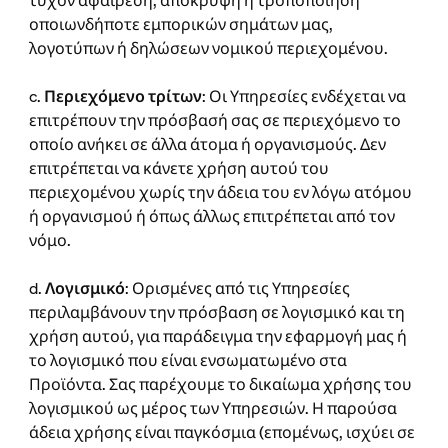
τυχόν αφαίρεση, απόκρυψη ή τροποποίηση
οποιωνδήποτε εμπορικών σημάτων μας,
λογοτύπων ή δηλώσεων νομικού περιεχομένου.
c.
Περιεχόμενο τρίτων
: Οι Υπηρεσίες ενδέχεται να
επιτρέπουν την πρόσβασή σας σε περιεχόμενο το
οποίο ανήκει σε άλλα άτομα ή οργανισμούς. Δεν
επιτρέπεται να κάνετε χρήση αυτού του
περιεχομένου χωρίς την άδεια του εν λόγω ατόμου
ή οργανισμού ή όπως άλλως επιτρέπεται από τον
νόμο.
d.
Λογισμικό
: Ορισμένες από τις Υπηρεσίες
περιλαμβάνουν την πρόσβαση σε λογισμικό και τη
χρήση αυτού, για παράδειγμα την εφαρμογή μας ή
το λογισμικό που είναι ενσωματωμένο στα
Προϊόντα. Σας παρέχουμε το δικαίωμα χρήσης του
λογισμικού ως μέρος των Υπηρεσιών. Η παρούσα
άδεια χρήσης είναι παγκόσμια (επομένως, ισχύει σε