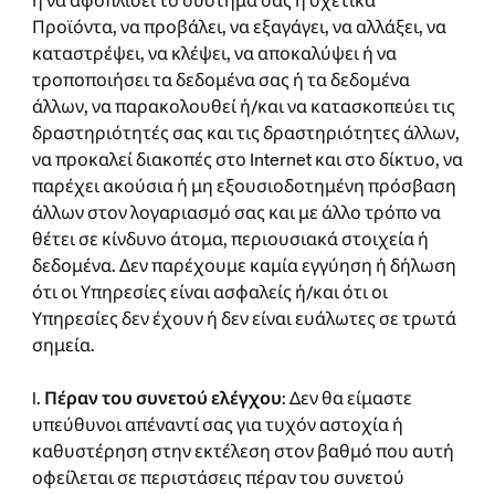
ή να αφοπλίσει το σύστημά σας ή σχετικά
Προϊόντα, να προβάλει, να εξαγάγει, να αλλάξει, να
καταστρέψει, να κλέψει, να αποκαλύψει ή να
τροποποιήσει τα δεδομένα σας ή τα δεδομένα
άλλων, να παρακολουθεί ή/και να κατασκοπεύει τις
δραστηριότητές σας και τις δραστηριότητες άλλων,
να προκαλεί διακοπές στο Internet και στο δίκτυο, να
παρέχει ακούσια ή μη εξουσιοδοτημένη πρόσβαση
άλλων στον λογαριασμό σας και με άλλο τρόπο να
θέτει σε κίνδυνο άτομα, περιουσιακά στοιχεία ή
δεδομένα. Δεν παρέχουμε καμία εγγύηση ή δήλωση
ότι οι Υπηρεσίες είναι ασφαλείς ή/και ότι οι
Υπηρεσίες δεν έχουν ή δεν είναι ευάλωτες σε τρωτά
σημεία.
l.
Πέραν του συνετού ελέγχου
: Δεν θα είμαστε
υπεύθυνοι απέναντί σας για τυχόν αστοχία ή
καθυστέρηση στην εκτέλεση στον βαθμό που αυτή
οφείλεται σε περιστάσεις πέραν του συνετού