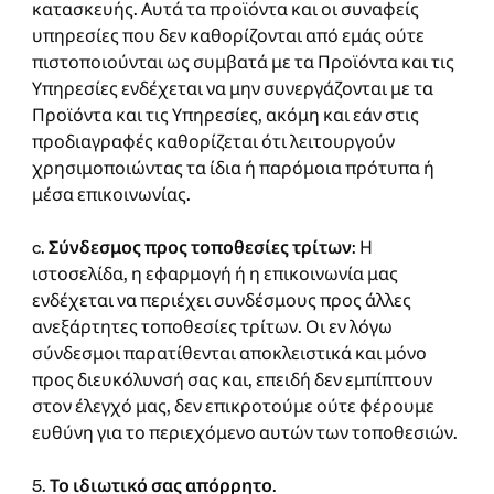
κατασκευής. Αυτά τα προϊόντα και οι συναφείς
υπηρεσίες που δεν καθορίζονται από εμάς ούτε
πιστοποιούνται ως συμβατά με τα Προϊόντα και τις
Υπηρεσίες ενδέχεται να μην συνεργάζονται με τα
Προϊόντα και τις Υπηρεσίες, ακόμη και εάν στις
προδιαγραφές καθορίζεται ότι λειτουργούν
χρησιμοποιώντας τα ίδια ή παρόμοια πρότυπα ή
μέσα επικοινωνίας.
c.
Σύνδεσμος προς τοποθεσίες τρίτων
: Η
ιστοσελίδα, η εφαρμογή ή η επικοινωνία μας
ενδέχεται να περιέχει συνδέσμους προς άλλες
ανεξάρτητες τοποθεσίες τρίτων. Οι εν λόγω
σύνδεσμοι παρατίθενται αποκλειστικά και μόνο
προς διευκόλυνσή σας και, επειδή δεν εμπίπτουν
στον έλεγχό μας, δεν επικροτούμε ούτε φέρουμε
ευθύνη για το περιεχόμενο αυτών των τοποθεσιών.
5.
Το ιδιωτικό σας απόρρητο
.