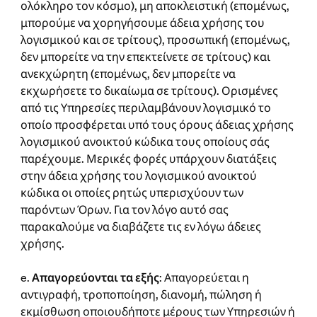
ολόκληρο τον κόσμο), μη αποκλειστική (επομένως,
μπορούμε να χορηγήσουμε άδεια χρήσης του
λογισμικού και σε τρίτους), προσωπική (επομένως,
δεν μπορείτε να την επεκτείνετε σε τρίτους) και
ανεκχώρητη (επομένως, δεν μπορείτε να
εκχωρήσετε το δικαίωμα σε τρίτους). Ορισμένες
από τις Υπηρεσίες περιλαμβάνουν λογισμικό το
οποίο προσφέρεται υπό τους όρους άδειας χρήσης
λογισμικού ανοικτού κώδικα τους οποίους σάς
παρέχουμε. Μερικές φορές υπάρχουν διατάξεις
στην άδεια χρήσης του λογισμικού ανοικτού
κώδικα οι οποίες ρητώς υπερισχύουν των
παρόντων Όρων. Για τον λόγο αυτό σας
παρακαλούμε να διαβάζετε τις εν λόγω άδειες
χρήσης.
e.
Απαγορεύονται τα εξής
: Απαγορεύεται η
αντιγραφή, τροποποίηση, διανομή, πώληση ή
εκμίσθωση οποιουδήποτε μέρους των Υπηρεσιών ή