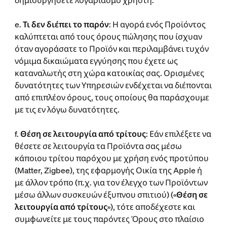
δημιουργήσετε λογαριασμό χρήστη.
e.
Τι δεν διέπει το παρόν
: Η αγορά ενός Προϊόντος
καλύπτεται από τους όρους πώλησης που ίσχυαν
όταν αγοράσατε το Προϊόν και περιλαμβάνει τυχόν
νόμιμα δικαιώματα εγγύησης που έχετε ως
καταναλωτής στη χώρα κατοικίας σας. Ορισμένες
δυνατότητες των Υπηρεσιών ενδέχεται να διέπονται
από επιπλέον όρους, τους οποίους θα παράσχουμε
με τις εν λόγω δυνατότητες.
f.
Θέση σε λειτουργία από τρίτους
: Εάν επιλέξετε να
θέσετε σε λειτουργία τα Προϊόντα σας μέσω
κάποιου τρίτου παρόχου με χρήση ενός προτύπου
(Matter, Zigbee), της εφαρμογής Οικία της Apple ή
με άλλον τρόπο (π.χ. για τον έλεγχο των Προϊόντων
μέσω άλλων συσκευών έξυπνου σπιτιού) («
Θέση σε
λειτουργία από τρίτους
»), τότε αποδέχεστε και
συμφωνείτε με τους παρόντες Όρους στο πλαίσιο