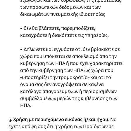
εξαγωγών και των κυρώσεων, της προστασίας
των προσωπικών δεδομένων και των
δικαιωμάτων πνευματικής ιδιοκτησίας
• δεν θα βλάπτετε, παρεμποδίζετε,
καταχράστε ή διακόπτετε τις Υπηρεσίες.
• Δηλώνετε και εγγυάστε ότι δεν βρίσκεστε σε
χώρα που υπόκειται σε αποκλεισμό από την
κυβέρνηση των ΗΠΑ ή που έχει χαρακτηριστεί
από την κυβέρνηση των ΗΠΑ ως χώρα που
«υποστηρίζει την τρομοκρατία» και ότι το
όνομά σας δεν αναγράφεται σε κανένα
κατάλογο απαγορευμένων ή περιορισμένων
συμβαλλομένων μερών της κυβέρνησης των
ΗΠΑ.
g.
Χρήση με περιεχόμενο εικόνας ή/και ήχου
: Να
έχετε υπόψη σας ότι η χρήση των Προϊόντων σε