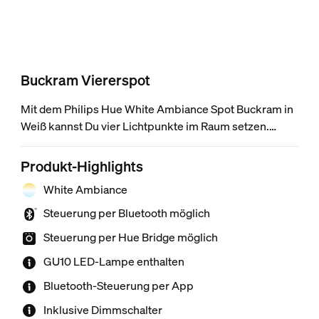
Buckram Viererspot
Mit dem Philips Hue White Ambiance Spot Buckram in
Weiß kannst Du vier Lichtpunkte im Raum setzen.
Stelle jeden Spot so ein, dass er die richtigen Ecken im
Raum beleuchtet, und steuere den Spot sofort mit dem
Produkt-Highlights
enthaltenen Philips Hue Dimmschalter oder per
White Ambiance
Bluetooth. Schließe eine Philips Hue Bridge an, um
weitere smarte Lichtfunktionen zu nutzen.
Steuerung per Bluetooth möglich
Steuerung per Hue Bridge möglich
GU10 LED-Lampe enthalten
Bluetooth-Steuerung per App
Inklusive Dimmschalter