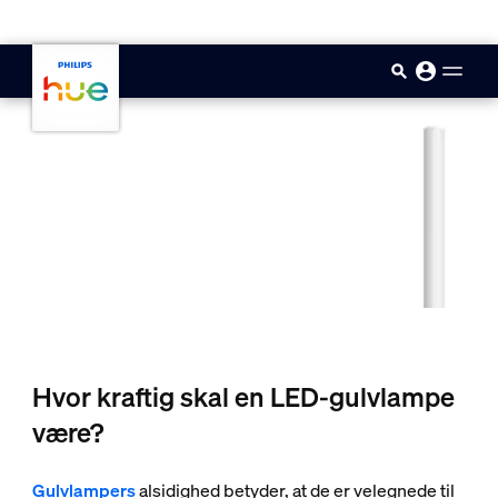
skip.to.main.content
Hvor kraftig skal en LED-gulvlampe
være?
Gulvlampers
alsidighed betyder, at de er velegnede til