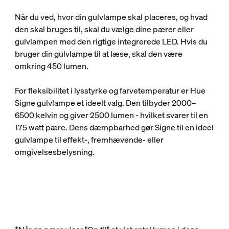
Når du ved, hvor din gulvlampe skal placeres, og hvad
den skal bruges til, skal du vælge dine pærer eller
gulvlampen med den rigtige integrerede LED. Hvis du
bruger din gulvlampe til at læse, skal den være
omkring 450 lumen.
For fleksibilitet i lysstyrke og farvetemperatur er Hue
Signe gulvlampe et ideelt valg. Den tilbyder 2000–
6500 kelvin og giver 2500 lumen - hvilket svarer til en
175 watt pære. Dens dæmpbarhed gør Signe til en ideel
gulvlampe til effekt-, fremhævende- eller
omgivelsesbelysning.