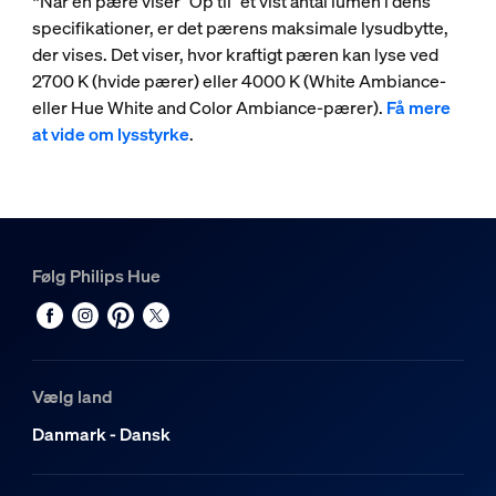
*Når en pære viser "Op til" et vist antal lumen i dens
specifikationer, er det pærens maksimale lysudbytte,
der vises. Det viser, hvor kraftigt pæren kan lyse ved
2700 K (hvide pærer) eller 4000 K (White Ambiance-
eller Hue White and Color Ambiance-pærer).
Få mere
at vide om lysstyrke
.
Følg Philips Hue
Vælg land
Danmark - Dansk