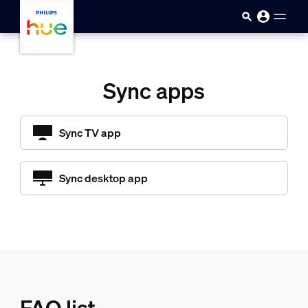
skip.to.main.content
Sync apps
Sync TV app
Sync desktop app