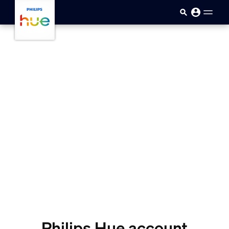
skip.to.main.content
Philips Hue account