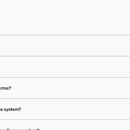
larms?
re system?