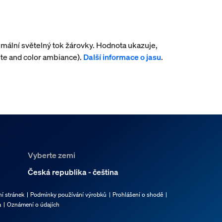
mální světelný tok žárovky. Hodnota ukazuje,
te and color ambiance).
Další informace o jasu
.
Vyberte zemi
Česká republika - čeština
í stránek
Podmínky používání výrobků
Prohlášení o shodě
a
Oznámení o údajích