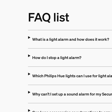
FAQ list
What is a light alarm and how does it work?
How do I stop a light alarm?
Which Philips Hue lights can I use for light a
Why can't I set up a sound alarm for my Secu