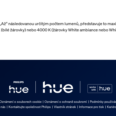
 „Až“ následovanou určitým počtem lumenů, představuje to maxi
 (bílé žárovky) nebo 4000 K (žárovky White ambiance nebo Whi
Oznámení o souborech cookie
Oznámení o ochraně soukromí
Podmínky používán
 nás
Kontaktujte společnost Philips
Vlastník stránek
Informace pro tisk
Kariér