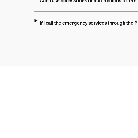
Can I use accessories or automations to ar
If I call the emergency services through the 