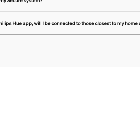
m my Secure system?
Philips Hue app, will I be connected to those closest to my home 