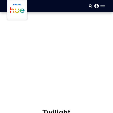
skip.to.main.content
Twilight