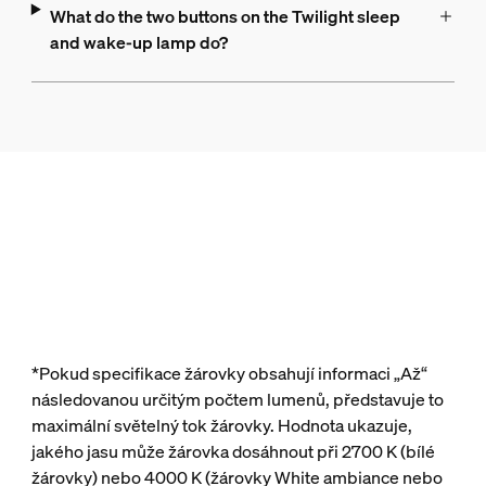
What do the two buttons on the Twilight sleep
and wake-up lamp do?
*Pokud specifikace žárovky obsahují informaci „Až“
následovanou určitým počtem lumenů, představuje to
maximální světelný tok žárovky. Hodnota ukazuje,
jakého jasu může žárovka dosáhnout při 2700 K (bílé
žárovky) nebo 4000 K (žárovky White ambiance nebo