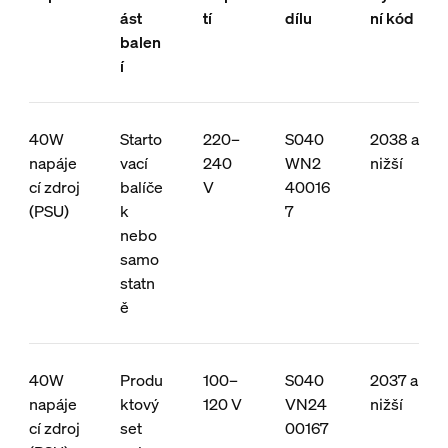
ást
tí
dílu
ní kód
balen
í
40W
Starto
220–
S040
2038 a
napáje
vací
240
WN2
nižší
cí zdroj
balíče
V
40016
(PSU)
k
7
nebo
samo
statn
ě
40W
Produ
100–
S040
2037 a
napáje
ktový
120 V
VN24
nižší
cí zdroj
set
00167