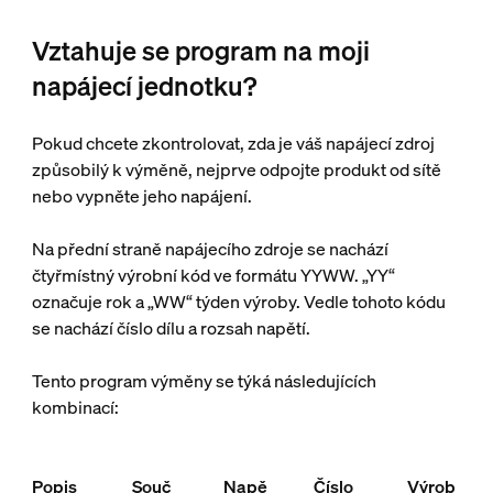
Vztahuje se program na moji
napájecí jednotku?
Pokud chcete zkontrolovat, zda je váš napájecí zdroj
způsobilý k výměně, nejprve odpojte produkt od sítě
nebo vypněte jeho napájení.
Na přední straně napájecího zdroje se nachází
čtyřmístný výrobní kód ve formátu YYWW. „YY“
označuje rok a „WW“ týden výroby. Vedle tohoto kódu
se nachází číslo dílu a rozsah napětí.
Tento program výměny se týká následujících
kombinací:
Popis
Souč
Napě
Číslo
Výrob