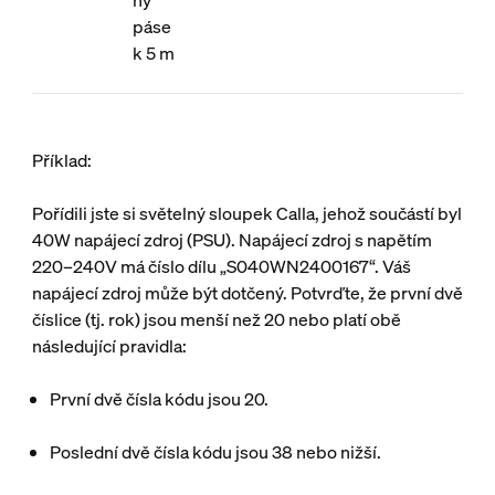
ný
páse
k 5 m
Příklad:
Pořídili jste si světelný sloupek Calla, jehož součástí byl
40W napájecí zdroj (PSU). Napájecí zdroj s napětím
220–240V má číslo dílu „S040WN2400167“. Váš
napájecí zdroj může být dotčený. Potvrďte, že první dvě
číslice (tj. rok) jsou menší než 20 nebo platí obě
následující pravidla:
První dvě čísla kódu jsou 20.
Poslední dvě čísla kódu jsou 38 nebo nižší.