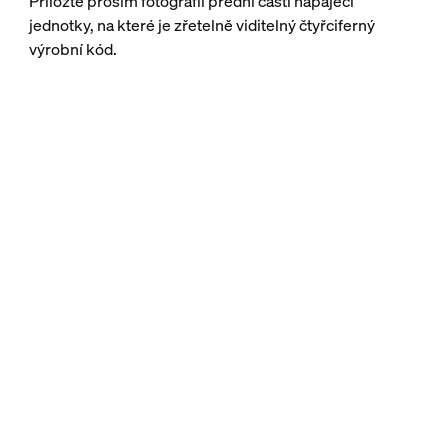
Přiložte prosím fotografii přední části napájecí
jednotky, na které je zřetelně viditelný čtyřciferný
výrobní kód.