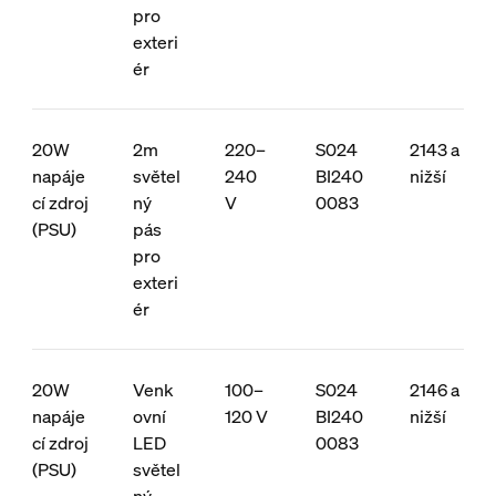
pro
exteri
ér
20W
2m
220–
S024
2143 a
napáje
světel
240
BI240
nižší
cí zdroj
ný
V
0083
(PSU)
pás
pro
exteri
ér
20W
Venk
100–
S024
2146 a
napáje
ovní
120 V
BI240
nižší
cí zdroj
LED
0083
(PSU)
světel