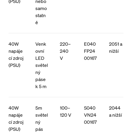
(PSU)
nebo
samo
statn
ě
40W
Venk
220–
E040
2051 a
napáje
ovní
240
FP24
nižší
cí zdroj
LED
V
00167
(PSU)
světel
ný
páse
k 5 m
40W
5m
100–
S040
2044
napáje
světel
120 V
VN24
a nižší
cí zdroj
ný
00167
(PSU)
pás