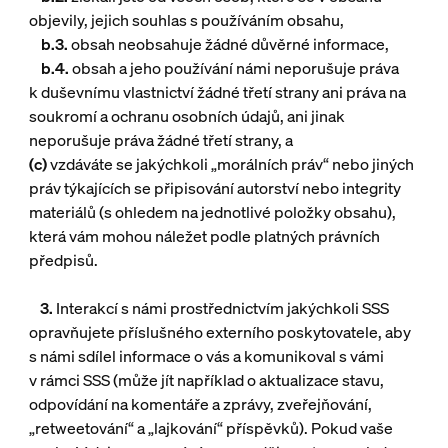
objevily, jejich souhlas s používáním obsahu,
b.3.
obsah neobsahuje žádné důvěrné informace,
b.4.
obsah a jeho používání námi neporušuje práva
k duševnímu vlastnictví žádné třetí strany ani práva na
soukromí a ochranu osobních údajů, ani jinak
neporušuje práva žádné třetí strany, a
(c)
vzdáváte se jakýchkoli „morálních práv“ nebo jiných
práv týkajících se připisování autorství nebo integrity
materiálů (s ohledem na jednotlivé položky obsahu),
která vám mohou náležet podle platných právních
předpisů.
3.
Interakcí s námi prostřednictvím jakýchkoli SSS
opravňujete příslušného externího poskytovatele, aby
s námi sdílel informace o vás a komunikoval s vámi
v rámci SSS (může jít například o aktualizace stavu,
odpovídání na komentáře a zprávy, zveřejňování,
„retweetování“ a „lajkování“ příspěvků). Pokud vaše