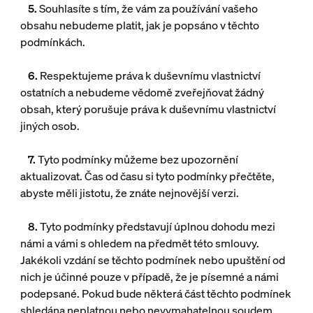
5.
Souhlasíte s tím, že vám za používání vašeho
obsahu nebudeme platit, jak je popsáno v těchto
podmínkách.
6.
Respektujeme práva k duševnímu vlastnictví
ostatních a nebudeme vědomě zveřejňovat žádný
obsah, který porušuje práva k duševnímu vlastnictví
jiných osob.
7.
Tyto podmínky můžeme bez upozornění
aktualizovat. Čas od času si tyto podmínky přečtěte,
abyste měli jistotu, že znáte nejnovější verzi.
8.
Tyto podmínky představují úplnou dohodu mezi
námi a vámi s ohledem na předmět této smlouvy.
Jakékoli vzdání se těchto podmínek nebo upuštění od
nich je účinné pouze v případě, že je písemné a námi
podepsané. Pokud bude některá část těchto podmínek
shledána neplatnou nebo nevymahatelnou soudem