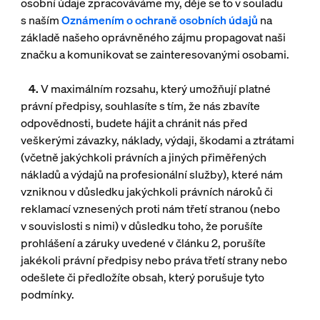
osobní údaje zpracováváme my, děje se to v souladu
s naším
Oznámením o ochraně osobních údajů
na
základě našeho oprávněného zájmu propagovat naši
značku a komunikovat se zainteresovanými osobami.
4.
V maximálním rozsahu, který umožňují platné
právní předpisy, souhlasíte s tím, že nás zbavíte
odpovědnosti, budete hájit a chránit nás před
veškerými závazky, náklady, výdaji, škodami a ztrátami
(včetně jakýchkoli právních a jiných přiměřených
nákladů a výdajů na profesionální služby), které nám
vzniknou v důsledku jakýchkoli právních nároků či
reklamací vznesených proti nám třetí stranou (nebo
v souvislosti s nimi) v důsledku toho, že porušíte
prohlášení a záruky uvedené v článku 2, porušíte
jakékoli právní předpisy nebo práva třetí strany nebo
odešlete či předložíte obsah, který porušuje tyto
podmínky.