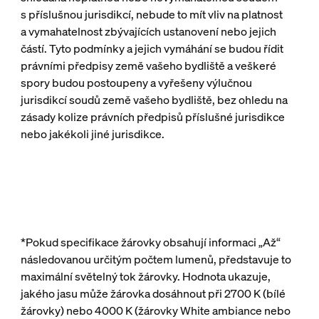
s příslušnou jurisdikcí, nebude to mít vliv na platnost
a vymahatelnost zbývajících ustanovení nebo jejich
částí. Tyto podmínky a jejich vymáhání se budou řídit
právními předpisy země vašeho bydliště a veškeré
spory budou postoupeny a vyřešeny výlučnou
jurisdikcí soudů země vašeho bydliště, bez ohledu na
zásady kolize právních předpisů příslušné jurisdikce
nebo jakékoli jiné jurisdikce.
*Pokud specifikace žárovky obsahují informaci „Až“
následovanou určitým počtem lumenů, představuje to
maximální světelný tok žárovky. Hodnota ukazuje,
jakého jasu může žárovka dosáhnout při 2700 K (bílé
žárovky) nebo 4000 K (žárovky White ambiance nebo