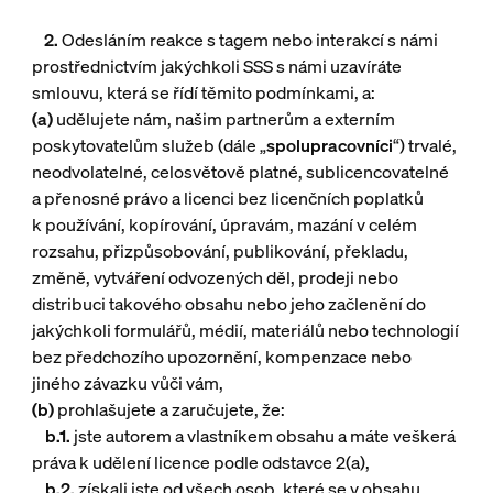
2.
Odesláním reakce s tagem nebo interakcí s námi
prostřednictvím jakýchkoli SSS s námi uzavíráte
smlouvu, která se řídí těmito podmínkami, a:
(a)
udělujete nám, našim partnerům a externím
poskytovatelům služeb (dále „
spolupracovníci
“) trvalé,
neodvolatelné, celosvětově platné, sublicencovatelné
a přenosné právo a licenci bez licenčních poplatků
k používání, kopírování, úpravám, mazání v celém
rozsahu, přizpůsobování, publikování, překladu,
změně, vytváření odvozených děl, prodeji nebo
distribuci takového obsahu nebo jeho začlenění do
jakýchkoli formulářů, médií, materiálů nebo technologií
bez předchozího upozornění, kompenzace nebo
jiného závazku vůči vám,
(b)
prohlašujete a zaručujete, že:
b.1.
jste autorem a vlastníkem obsahu a máte veškerá
práva k udělení licence podle odstavce 2(a),
b.2.
získali jste od všech osob, které se v obsahu