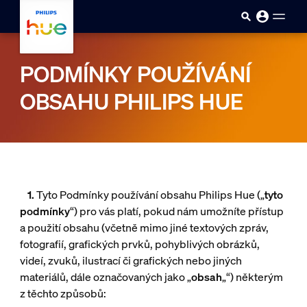
skip.to.main.content
PODMÍNKY POUŽÍVÁNÍ
OBSAHU PHILIPS HUE
1.
Tyto Podmínky používání obsahu Philips Hue („
tyto
podmínky
“) pro vás platí, pokud nám umožníte přístup
a použití obsahu (včetně mimo jiné textových zpráv,
fotografií, grafických prvků, pohyblivých obrázků,
videí, zvuků, ilustrací či grafických nebo jiných
materiálů, dále označovaných jako „
obsah
„“) některým
z těchto způsobů: