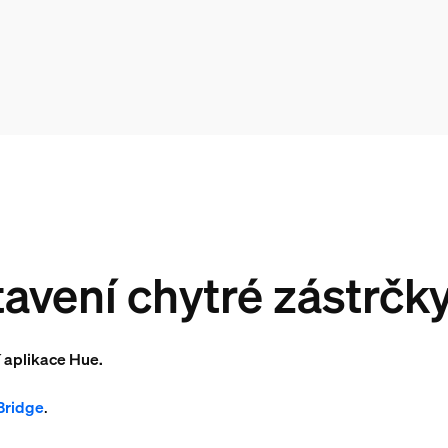
avení chytré zástrčk
í aplikace Hue.
 Bridge
.