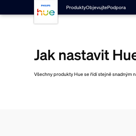
skip.to.main.content
Produkty
Objevujte
Podpora
Jak nastavit Hu
Všechny produkty Hue se řídí stejně snadným n