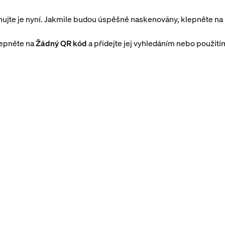
nujte je nyní. Jakmile budou úspěšně naskenovány, klepněte na
lepněte na
Žádný QR kód
a přidejte jej vyhledáním nebo použitím