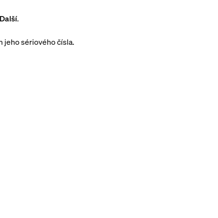
Další
.
 jeho sériového čísla.