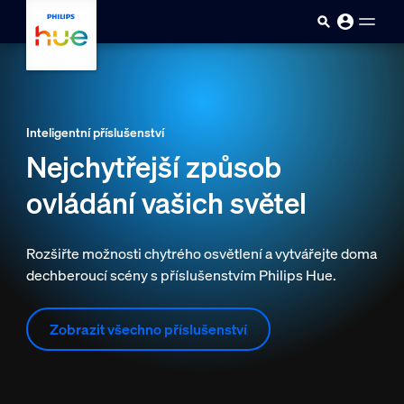
skip.to.main.content
Inteligentní příslušenství
Nejchytřejší způsob
ovládání vašich světel
Rozšiřte možnosti chytrého osvětlení a vytvářejte doma
dechberoucí scény s příslušenstvím Philips Hue.
Zobrazit všechno příslušenství