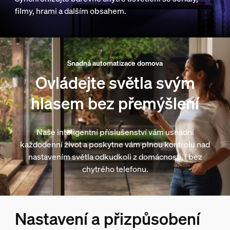
filmy, hrami a dalším obsahem.
Snadná automatizace domova
Ovládejte světla svým
hlasem bez přemýšlení
Naše inteligentní příslušenství vám usnadní
každodenní život a poskytne vám plnou kontrolu nad
nastavením světla odkudkoli z domácnosti, i bez
chytrého telefonu.
Nastavení a přizpůsobení