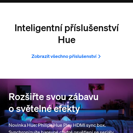
Inteligentní příslušenství
Hue
Zobrazit všechno příslušenství
Rozšiřte svou zábavu
o světelné efekty
Novinka Hue: Philips Hue Play HDMI sync box.
Synchronizujte barevné chytré osvětlení se seriály,