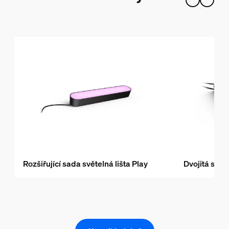
Rozšiřující sada světelná lišta Play
Dvojitá sada